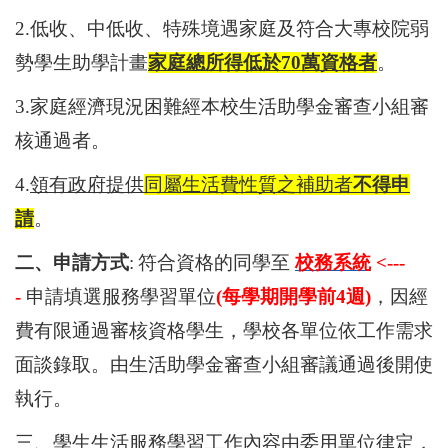
2.
低收、中低收、特殊境遇家庭及符合大專校院弱
勢學生助學計畫
家庭總所得低於70萬資格者
。
3.
家庭經濟現況困難經本校生活助學金審查小組審
核通過者。
4.
領有政府提供
同屬生活費性質之補助者
不得申
請
。
二、申請方式
:
符合資格的同學至
校務系統
<---
-
申請填選服務學習單位
(每學期開學前4週)
，因經
費有限通過審核資格學生，學校各單位依工作需求
面談錄取。由生活助學金審查小組審議通過後開使
執行。
三、學生生活服務學習工作內容由委用單位律定，