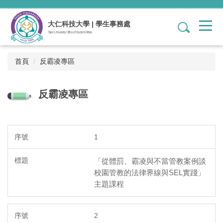
跳
到
大仁科技大學 | 學生事務處
1
主
Tajen University Office of Student Affairs
要
內
容
首頁
反霸凌專區
區
反霸凌專區
1
「從體罰、霸凌與不當管教案例談
校園管教的法律界線與SEL實踐」
主題課程
2