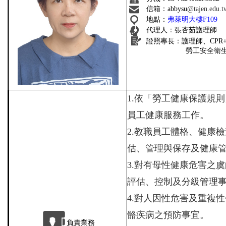
信箱：abbysu
@tajen.edu.t
地點：
弗萊明大樓F109
代理人：張杏茹護理師
證照專長：護理師、CPR+
勞工安全衛
1.
依「勞工健康保護規則
員工健康服務工作。
2.
教職員工體格、健康檢
估、管理與保存及健康
3.
對有母性健康危害之虞
評估、控制及分級管理
4.
對人因性危害及重複性
骼疾病之預防事宜。
負責業務