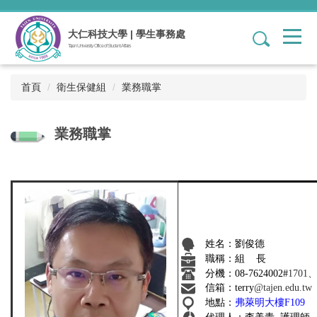
跳
到
大仁科技大學 | 學生事務處
1
主
Tajen University Office of Student Affairs
要
內
容
首頁
衛生保健組
業務職掌
區
業務職掌
姓名：劉俊德
職稱：組 長
分機：
08-7624002#
1701、
信箱：terry
@tajen.edu.tw
地點：
弗萊明大樓F109