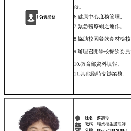
蹤。
6.健康中心庶務管理。
負責業務
7.緊急醫療網之運作。
8.協助校園餐飲食材檢核
辦理召開學校餐飲委員
9.
10.教育部資料填報。
11.
其他臨時交辦業務。
姓名：蘇惠珍
職稱：
職業衛生護理師
分機：
08-7624002#3062