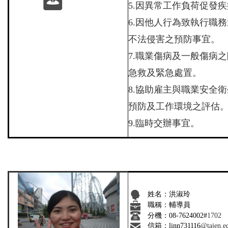
5.
因異常工作負荷促發疾
6.
因他人行為致執行職務
不法侵害之預防事宜。
7.
職業傷病及一般傷病之
急救及緊急處置。
8.
協助雇主與職業安全衛
預防及工作環境之評估
9.
臨時交辦事宜。
姓名：洪淑玲
職稱：輔導員
分機：
08-7624002#
1702
信箱：linn731116
@tajen.e