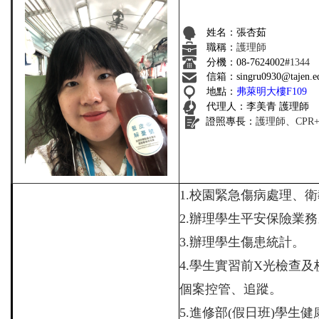
姓名：張杏茹
職稱：
護理師
分機：
08-7624002#
1344
信箱：singru0930@tajen.ed
地點：
弗
萊明大樓F109
代理人：李美青 護理師
證照專長：
護理師、CPR+
1.
校園緊急傷病處理、衛
2.
辦理學生平安保險業務
3.
辦理學生傷患統計。
4.
學生實習前
X
光檢查及
個案控管、追蹤。
5.
進修部
(
假日班
)
學生健