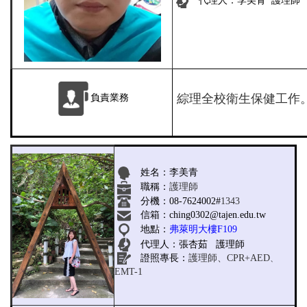
代理人：李美青 護理師
綜理全校衛生保健工作
負責業務
姓名：李美青
職稱：
護理師
分機：
08-7624002#
1343
信箱：ching0302@tajen.edu.tw
地點：
弗萊明大樓F109
代理人：張杏茹 護理師
證照專長：
護理師、CPR+AED
、
EMT-1