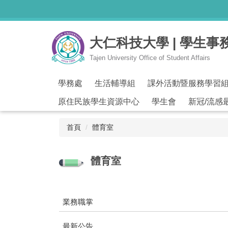
跳
到
主
大仁科技大學 | 學生事
要
內
Tajen University Office of Student Affairs
容
區
學務處
生活輔導組
課外活動暨服務學習
原住民族學生資源中心
學生會
新冠/流感
首頁
體育室
體育室
業務職掌
最新公告