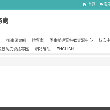
首頁
意
務處
組
衛生保健組
體育室
學生輔導暨特教資源中心
校安
最新防疫資訊專區
網站管理
ENGLISH