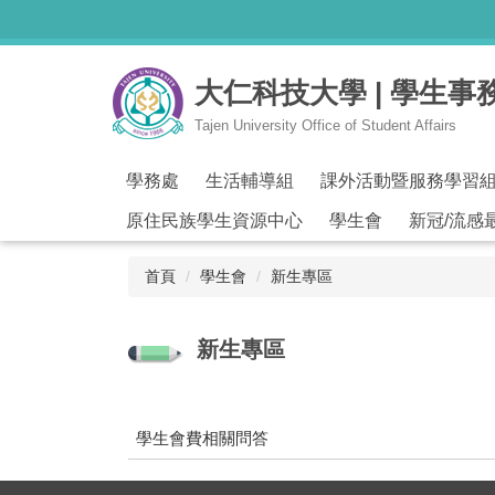
跳
到
主
大仁科技大學 | 學生事
要
內
Tajen University Office of Student Affairs
容
區
學務處
生活輔導組
課外活動暨服務學習
原住民族學生資源中心
學生會
新冠/流感
首頁
學生會
新生專區
新生專區
學生會費相關問答