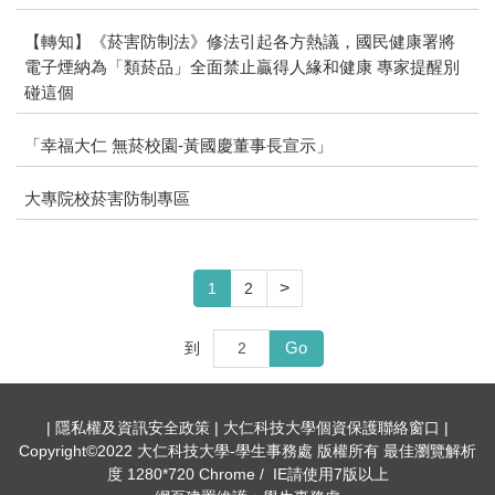
【轉知】《菸害防制法》修法引起各方熱議，國民健康署將
電子煙納為「類菸品」全面禁止贏得人緣和健康 專家提醒別
碰這個
「幸福大仁 無菸校園-黃國慶董事長宣示」
大專院校菸害防制專區
>
1
2
Go
到
| 隱私權及資訊安全政策 | 大仁科技大學個資保護聯絡窗口 |
Copyright©2022 大仁科技大學-學生事務處 版權所有 最佳瀏覽解析
度 1280*720 Chrome / IE請使用7版以上