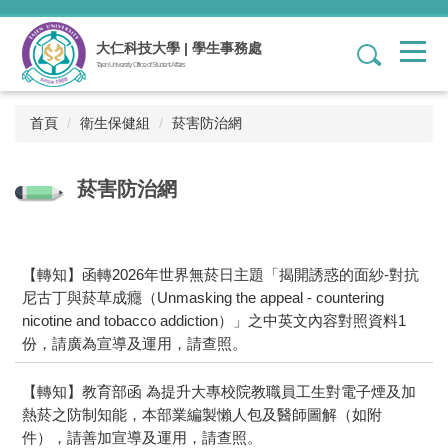
跳
到
大仁科技大學 | 學生事務處
1
主
Tajen University Office of Student Affairs
要
內
容
首頁
衛生保健組
菸害防治網
區
菸害防治網
【轉知】函轉2026年世界無菸日主題「揭開誘惑的面紗-對抗
尼古丁與菸草成癮（Unmasking the appeal - countering
nicotine and tobacco addiction）」之中英文內容對照資料1
份，請廣為宣導及運用，請查照。
【轉知】教育部函 為提升大專校院教職員工生對電子煙及加
熱菸之防制知能，本部業編製懶人包及醫師圖解（如附
件），請善加宣導及運用，請查照。