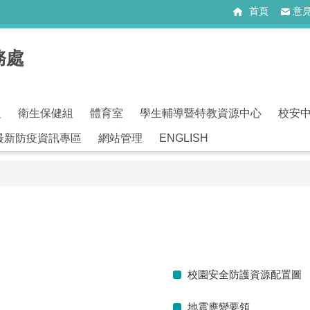
首頁
意
務處
組
衛生保健組
體育室
學生輔導暨特教資源中心
校安
最新防疫資訊專區
網站管理
ENGLISH
校園安全防護資源配置圖
地震應變要領