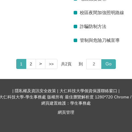
校區夜間加強照明路線
詐騙防制方法
管制與危險刀械宣導
Go
>
共
2
頁
到
1
2
>>
| 隱私權及資訊安全政策 | 大仁科技大學個資保護聯絡窗口 |
022 大仁科技大學-學生事務處 版權所有 最佳瀏覽解析度 1280*720 Chrome
網頁建置維護：學生事務處
網頁管理