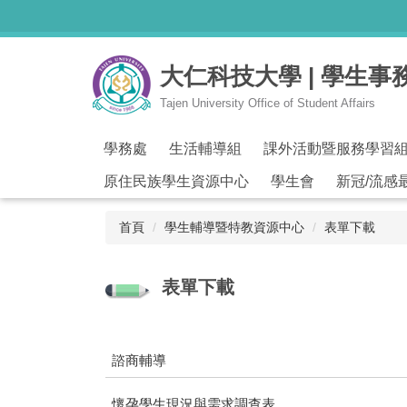
跳
到
主
大仁科技大學 | 學生事
要
內
Tajen University Office of Student Affairs
容
區
學務處
生活輔導組
課外活動暨服務學習
原住民族學生資源中心
學生會
新冠/流感
首頁
學生輔導暨特教資源中心
表單下載
表單下載
諮商輔導
懷孕學生現況與需求調查表