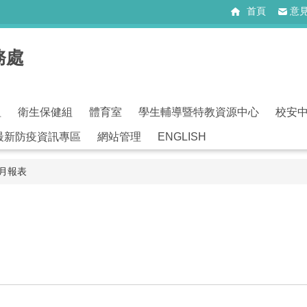
首頁
意
務處
組
衛生保健組
體育室
學生輔導暨特教資源中心
校安
最新防疫資訊專區
網站管理
ENGLISH
期月報表