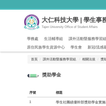
跳
到
主
大仁科技大學 | 學生事
要
內
Tajen University Office of Student Affairs
容
區
學務處
生活輔導組
課外活動暨服務學習
原住民族學生資源中心
學生會
新冠/流感
首頁
課外活動暨服務學習組.
相關法規
獎
獎助學金
序號
標題
1
學生社團績優幹部獎助學金實施