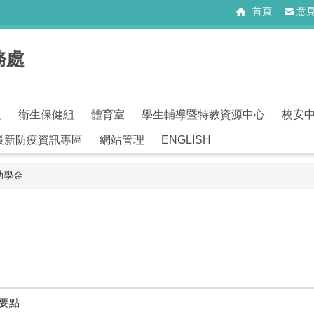
首頁
意
務處
組
衛生保健組
體育室
學生輔導暨特教資源中心
校安
最新防疫資訊專區
網站管理
ENGLISH
助學金
要點