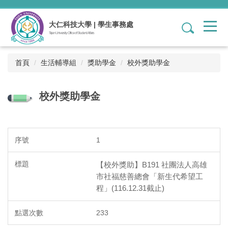
跳
到
大仁科技大學 | 學生事務處
1
主
Tajen University Office of Student Affairs
要
內
容
首頁
生活輔導組
獎助學金
校外獎助學金
區
校外獎助學金
1
【校外獎助】B191 社團法人高雄
市社福慈善總會「新生代希望工
程」(116.12.31截止)
233