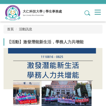
跳
到
大仁科技大學 | 學生事務處
1
主
Tajen University Office of Student Affairs
要
內
容
首頁
活動訊息
區
【活動】激發潛能新生活，學務人力共增能