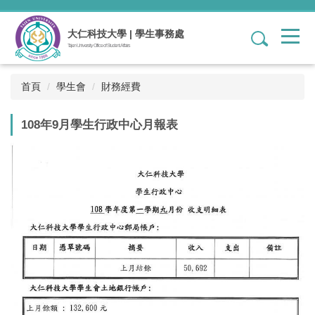
跳
到
大仁科技大學 | 學生事務處
1
主
Tajen University Office of Student Affairs
要
內
容
首頁
學生會
財務經費
區
108年9月學生行政中心月報表