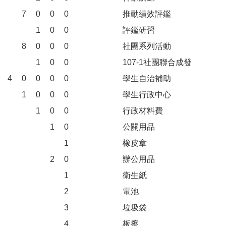
7
0
0
0
推動績效評鑑
1
0
0
評鑑研習
8
0
0
0
社團系列活動
1
0
0
107-1社團聯合成發
4
0
0
0
0
學生自治補助
1
0
0
0
學生行政中心
1
0
0
行政材料費
1
0
公關用品
1
橡皮章
2
0
辦公用品
1
衛生紙
2
電池
3
垃圾袋
4
板擦