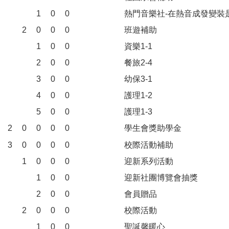
1
0
0
熱門音樂社-在熱音成發變裝
2
0
0
0
班遊補助
1
0
0
資樂1-1
2
0
0
餐旅2-4
3
0
0
幼保3-1
4
0
0
護理1-2
5
0
0
護理1-3
2
0
0
0
0
學生會獎助學金
3
0
0
0
0
校際活動補助
1
0
0
0
迎新系列活動
1
0
0
迎新社團博覽會抽獎
2
0
0
會員贈品
2
0
0
0
校際活動
1
0
0
聖誕馨暖心