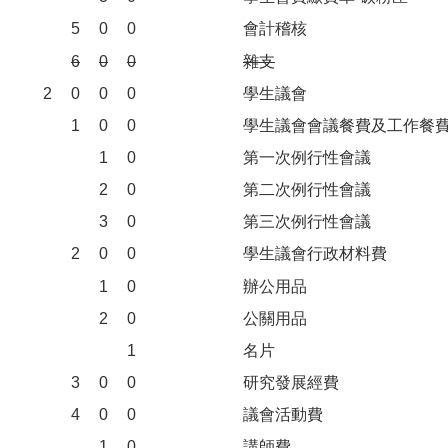
5
0
0
會計稽核
6
0
0
雜支
2
0
0
0
學生議會
1
0
0
學生議會會議餐費及工作餐
1
0
第一次例行性會議
2
0
第二次例行性會議
3
0
第三次例行性會議
2
0
0
學生議會行政材料費
1
0
辦公用品
2
0
公關用品
1
名片
3
0
0
研究發展經費
4
0
0
議會活動費
1
0
講師費