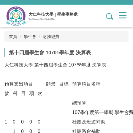
跳
到
大仁科技大學 | 學生事務處
1
主
Tajen University Office of Student Affairs
要
內
容
首頁
學生會
財務經費
區
第十四屆學生會 10701學年度 決算表
大仁科技大學 第十四屆學生會 107學年度 決算表
預算支出項目
願景
目標
預算科目名稱
款
科
目
項
次
總預算
107學年度第一學期 學生會
1
0
0
0
0
社團及班遊補助
1
0
0
0
社團系會補助