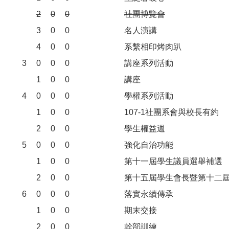
2
0
0
社團博覽會
3
0
0
名人演講
4
0
0
系繫相印烤肉趴
3
0
0
0
講座系列活動
1
0
0
講座
4
0
0
0
學權系列活動
1
0
0
107-1社團系會與校長有約
2
0
0
學生權益週
5
0
0
0
強化自治功能
1
0
0
第十一屆學生議員選舉補選
2
0
0
第十五屆學生會長暨第十二
6
0
0
0
落實永續傳承
1
0
0
期末交接
2
0
0
幹部訓練