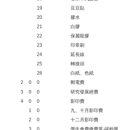
19
豆豆貼
20
膠水
21
白膠
22
保麗龍膠
23
印章刷
24
延長線
25
轉接頭
26
白紙、色紙
2
0
0
郵電費
3
0
0
研究發展經費
4
0
0
影印費
1
0
九、十月影印費
2
0
十二月影印費
3
0
學生會費繳費單-碳粉匣