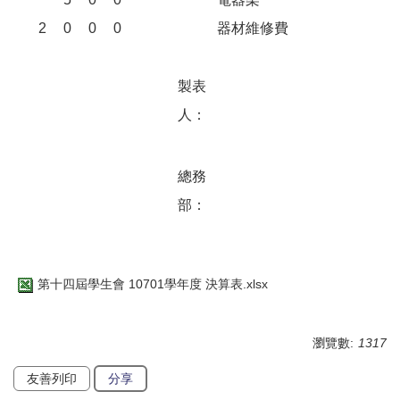
2
0
0
0
器材維修費
製表
人：
總務
部：
第十四屆學生會 10701學年度 決算表.xlsx
瀏覽數:
1317
友善列印
分享