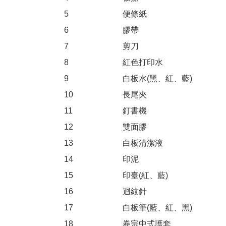
5
便條紙
6
膠帶
7
剪刀
8
紅色打印水
9
白板水(黑、紅、藍)
10
長尾夾
11
釘書機
12
雙面膠
13
白板清潔液
14
印泥
15
印臺(紅、藍)
16
迴紋針
17
白板筆(藍、紅、黑)
18
卷宗中式護套