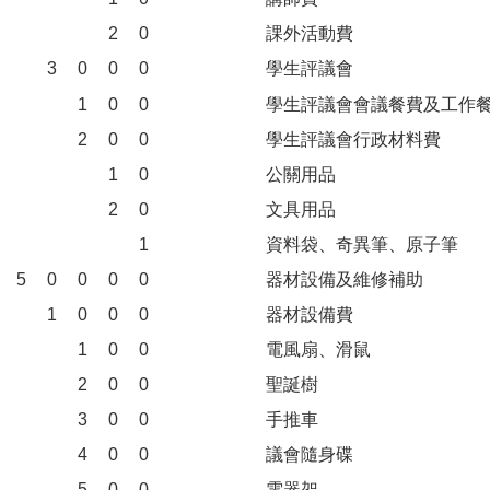
2
0
課外活動費
3
0
0
0
學生評議會
1
0
0
學生評議會會議餐費及工作
2
0
0
學生評議會行政材料費
1
0
公關用品
2
0
文具用品
1
資料袋、奇異筆、原子筆
5
0
0
0
0
器材設備及維修補助
1
0
0
0
器材設備費
1
0
0
電風扇、滑鼠
2
0
0
聖誕樹
3
0
0
手推車
4
0
0
議會隨身碟
5
0
0
電器架