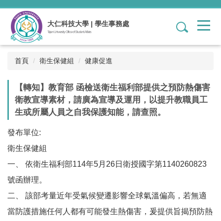
跳
到
大仁科技大學 | 學生事務處
1
主
Tajen University Office of Student Affairs
要
內
容
首頁
衛生保健組
健康促進
區
【轉知】教育部 函檢送衛生福利部提供之預防熱傷害
衛教宣導素材，請廣為宣導及運用，以提升教職員工
生或所屬人員之自我保護知能，請查照。
發布單位:
衛生保健組
一、 依衛生福利部114年5月26日衛授國字第1140260823
號函辦理。
二、 該部考量近年受氣候變遷影響全球氣溫偏高，若無適
當防護措施任何人都有可能發生熱傷害，爰提供旨揭預防熱