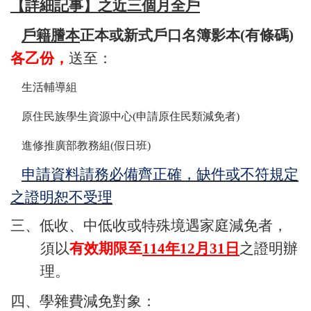
【詳細記事】之近三個月全戶
戶籍謄本
正本或新式戶口名簿影本(有條碼)
各乙份，
送至：
生活輔導組
原住民族學生資源中心(申請原住民類減免者)
進修推廣部教務組(假日班)
申請資料請務必備齊正確，缺件或不符規定
之證明恕不受理
三、低收、中低收或特殊境遇家庭減免者，
須以
有效期限至
114年12月31日
之證明辦
理。
四、學雜費減免對象：