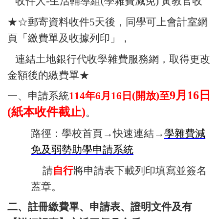
收件人-生活輔導組(學雜費減免) 黃教官收
★☆郵寄資料收件5天後，同學可上會計室網
頁「繳費單及收據列印」，
連結土地銀行代收學雜費服務網，取得更改
金額後的繳費單★
9
月16日
一、申請系統
114
年6月16日(開放)至
(紙本收件截止)
。
路徑：學校首頁→快速連結→
學雜費減
免及弱勢助學申請系統
請
自行
將申請表下載列印填寫並簽名
蓋章。
二、註冊繳費單、申請表、證明文件及有