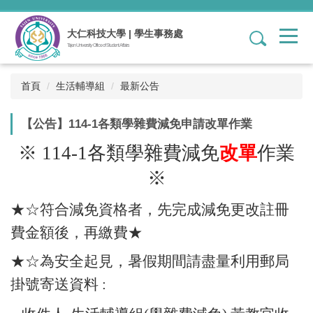
跳
到
大仁科技大學 | 學生事務處
1
主
Tajen University Office of Student Affairs
要
內
容
首頁
生活輔導組
最新公告
區
【公告】114-1各類學雜費減免申請改單作業
※ 114-1各類學雜費減免
改單
作業
※
★☆符合減免資格者，先完成減免更改註冊
費金額後，再繳費★
★☆為安全起見，暑假期間請盡量利用郵局
掛號寄送資料 :