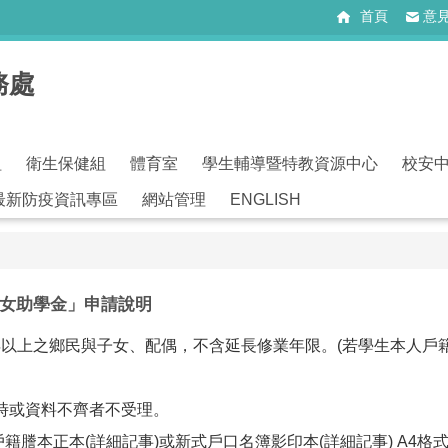
首頁
意
務處
組
衛生保健組
體育室
學生輔導暨特教資源中心
校安
最新防疫資訊專區
網站管理
ENGLISH
子女助學金」申請說明
年以上之鄉民與子女、配偶，不含延長修業年限。(若學生本人戶
，逾時或資料不齊者不受理。
戶籍謄本正本(詳細記事)或新式戶口名簿影印本(詳細記事) A4格