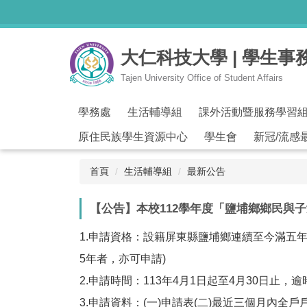
跳
到
主
大仁科技大學 | 學生事
要
內
Tajen University Office of Student Affairs
容
區
學務處
生活輔導組
課外活動暨服務學習
原住民族學生資源中心
學生會
新冠/流感
首頁
生活輔導組
最新公告
【公告】本校112學年度「鹽埔鄉鄉民與
1.申請資格：設籍屏東縣鹽埔鄉連續至今滿五
5年者，亦可申請)
2.申請時間：113年4月1日起至4月30日止
3.申請資料：(一)申請表(二)最近三個月內全戶