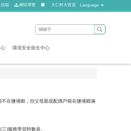
見信箱
網站導覽
大仁科大首頁
Language
中心
環境安全衛生中心
籍不在鹽埔鄉，但父母親或配偶戶籍在鹽埔鄉滿
式(三)服務學習時數表。