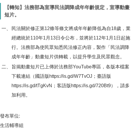
【轉知】法務部為宣導民法調降成年年齡規定，宣導動畫
短片。
一、
民法關於修正第12條等條文將成年年齡降低為自18歲，業
經總統於110年1月13日令公布，並將於112年1月1日起施
行。法務部為使民眾知悉民法修正內容，製作「民法調降
成年年齡」動畫短片供轉載，以提升學生及民眾觀念。
二、
旨揭動畫短片已上傳於法務部YouTube專區，各版本檔案
下載連結（國語版
https://is.gd/W7TvOJ
；臺語版
https://is.gd/tTgKvN
；客語版
https://is.gd/720Bt9
），請多
加利用。
發布單位:
生活輔導組